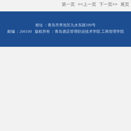
第一页
<<上一页
下一页>>
尾页
校址 ：青岛市李沧区九水东路599号
邮编 ：266100
版权所有 ：青岛酒店管理职业技术学院 工商管理学院