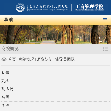
导航
商院概况
首页
商院概况
师资队伍
辅导员团队
初蕾
刘杰
胡孟扬
马需
周洋