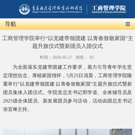
导航
工商管理学院举行“以党建带领团建 以青春致敬家国”主
题升旗仪式暨新团员入团仪式
时间：2026-05-27
浏览：
93
为全面落实党建带团建工作要求，着力引导青年学生坚
定理想信念、厚植家国情怀，5月25日清晨，工商管理学院隆
重举行“以党建带领团建 以青春致敬家国”主题升旗仪式暨新
团员集体入团仪式。学院党总支书记郭学道、全体辅导员及
2025级全体团员、新发展团员参与活动，活动由团总支书记
张宜琳主持。